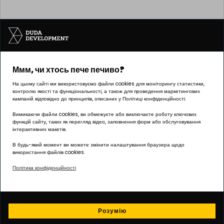
Ммм, чи хтось пече печиво?
Інвестицію реалізує компанія Pułaskiego 19 sp. z o.o.
На цьому сайті ми використовуємо файли cookies для моніторингу статистики,
контролю якості та функціональності, а також для проведення маркетингових
кампаній відповідно до принципів, описаних у Політиці конфіденційності.
Вимикаючи файли cookies, ви обмежуєте або виключаєте роботу ключових
функцій сайту, таких як перегляд відео, заповнення форм або обслуговування
ОФІС Познань | ГРУНВАЛД
інтерактивних макетів.
вул. Палача 144, 60-278 Познань
В будь-який момент ви можете змінити налаштування браузера щодо
використання файлів cookies.
Графік роботи:
Політика конфіденційності
понеділок – п’ятниця: 8:00 – 17:00
biuro@dudadevelopment.pl
+48 605 258 888
Розумію