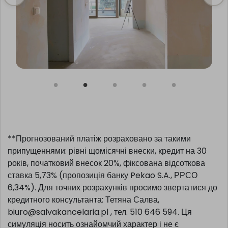
**Прогнозований платіж розраховано за такими
припущеннями: рівні щомісячні внески, кредит на 30
років, початковий внесок 20%, фіксована відсоткова
ставка 5,73% (пропозиція банку Pekao S.A., РРСО
6,34%). Для точних розрахунків просимо звертатися до
кредитного консультанта: Тетяна Салва,
biuro@salvakancelaria.pl , тел. 510 646 594. Ця
симуляція носить ознайомчий характер і не є