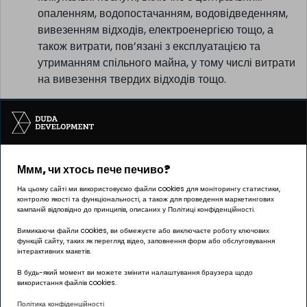
опаленням, водопостачанням, водовідведенням,
вивезенням відходів, електроенергією тощо, а
також витрати, пов’язані з експлуатацією та
утриманням спільного майна, у тому числі витрати
на вивезення твердих відходів тощо.
Ммм, чи хтось пече печиво?
Інвестицію реалізує компанія Pułaskiego 19 sp. z o.o.
На цьому сайті ми використовуємо файли cookies для моніторингу статистики,
контролю якості та функціональності, а також для проведення маркетингових
кампаній відповідно до принципів, описаних у Політиці конфіденційності.
Вимикаючи файли cookies, ви обмежуєте або виключаєте роботу ключових
функцій сайту, таких як перегляд відео, заповнення форм або обслуговування
ОФІС Познань | ГРУНВАЛД
інтерактивних макетів.
вул. Палача 144, 60-278 Познань
В будь-який момент ви можете змінити налаштування браузера щодо
використання файлів cookies.
Графік роботи:
Політика конфіденційності
понеділок – п’ятниця: 8:00 – 17:00