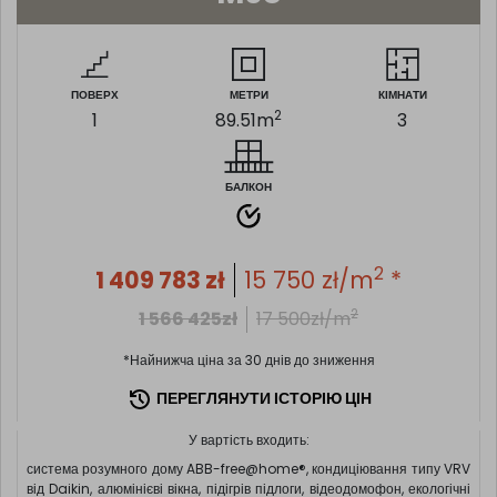
ПОВЕРХ
МЕТРИ
КІМНАТИ
2
1
89.51
m
3
БАЛКОН
2
1 409 783
zł
15 750
zł/m
*
2
1 566 425
zł
17 500
zł/m
*Найнижча ціна за 30 днів до зниження
ПЕРЕГЛЯНУТИ ІСТОРІЮ ЦІН
У вартість входить:
система розумного дому ABB-free@home®, кондиціювання типу VRV
від Daikin, алюмінієві вікна, підігрів підлоги, відеодомофон, екологічні