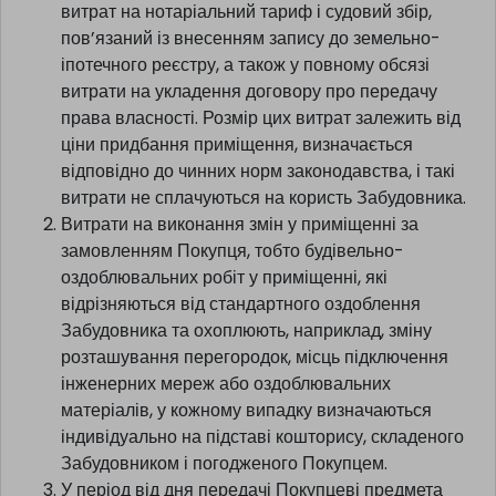
витрат на нотаріальний тариф і судовий збір,
пов’язаний із внесенням запису до земельно-
іпотечного реєстру, а також у повному обсязі
витрати на укладення договору про передачу
права власності. Розмір цих витрат залежить від
ціни придбання приміщення, визначається
відповідно до чинних норм законодавства, і такі
витрати не сплачуються на користь Забудовника.
Витрати на виконання змін у приміщенні за
замовленням Покупця, тобто будівельно-
оздоблювальних робіт у приміщенні, які
відрізняються від стандартного оздоблення
Забудовника та охоплюють, наприклад, зміну
розташування перегородок, місць підключення
інженерних мереж або оздоблювальних
матеріалів, у кожному випадку визначаються
індивідуально на підставі кошторису, складеного
Забудовником і погодженого Покупцем.
У період від дня передачі Покупцеві предмета