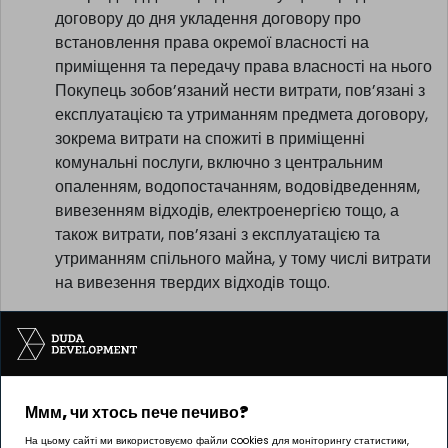
договору до дня укладення договору про
встановлення права окремої власності на
приміщення та передачу права власності на нього
Покупець зобов’язаний нести витрати, пов’язані з
експлуатацією та утриманням предмета договору,
зокрема витрати на спожиті в приміщенні
комунальні послуги, включно з центральним
опаленням, водопостачанням, водовідведенням,
вивезенням відходів, електроенергією тощо, а
також витрати, пов’язані з експлуатацією та
утриманням спільного майна, у тому числі витрати
на вивезення твердих відходів тощо.
Ммм, чи хтось пече печиво?
Інвестицію реалізує компанія Pułaskiego 19 sp. z o.o.
На цьому сайті ми використовуємо файли cookies для моніторингу статистики,