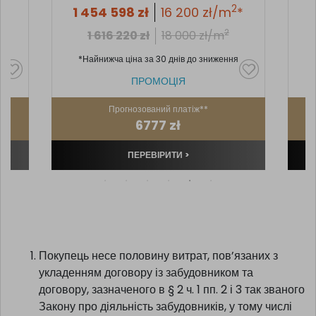
2
1 454 598
zł
16 200
zł/m
*
2
1 616 220
zł
18 000
zł/m
2
*Найнижча ціна за 30 днів до зниження
ПРОМОЦІЯ
Прогнозований платіж**
6777 zł
ПЕРЕВІРИТИ >
Покупець несе половину витрат, пов’язаних з
укладенням договору із забудовником та
договору, зазначеного в § 2 ч. 1 пп. 2 і 3 так званого
Закону про діяльність забудовників, у тому числі