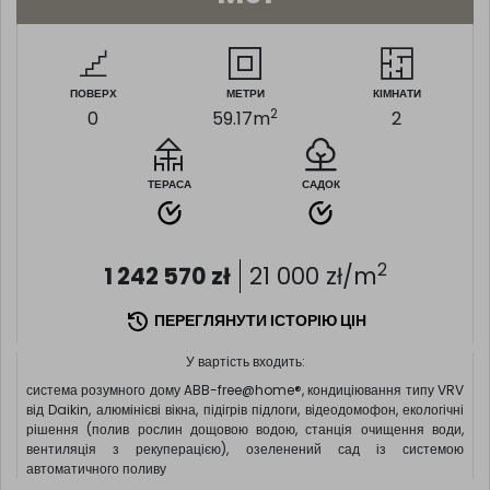
ПОВЕРХ
МЕТРИ
КІМНАТИ
2
0
59.17
m
2
ТЕРАСА
САДОК
2
1 242 570
zł
21 000
zł/m
ПЕРЕГЛЯНУТИ ІСТОРІЮ ЦІН
У вартість входить:
система розумного дому ABB-free@home®, кондиціювання типу VRV
від Daikin, алюмінієві вікна, підігрів підлоги, відеодомофон, екологічні
рішення (полив рослин дощовою водою, станція очищення води,
вентиляція з рекуперацією), озеленений сад із системою
автоматичного поливу