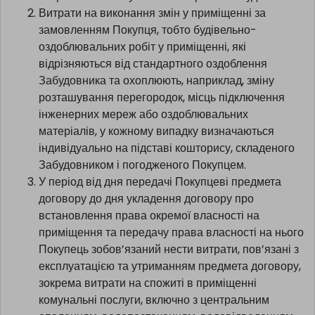
ціни придбання приміщення, визначається
відповідно до чинних норм законодавства, і такі
витрати не сплачуються на користь Забудовника.
Витрати на виконання змін у приміщенні за
замовленням Покупця, тобто будівельно-
оздоблювальних робіт у приміщенні, які
відрізняються від стандартного оздоблення
Забудовника та охоплюють, наприклад, зміну
розташування перегородок, місць підключення
інженерних мереж або оздоблювальних
матеріалів, у кожному випадку визначаються
індивідуально на підставі кошторису, складеного
Забудовником і погодженого Покупцем.
У період від дня передачі Покупцеві предмета
договору до дня укладення договору про
встановлення права окремої власності на
приміщення та передачу права власності на нього
Покупець зобов’язаний нести витрати, пов’язані з