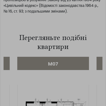
кредитного консультанта: Тетяна Салва,
biuro@salvakancelaria.pl , тел. 510 646 594. Ця
симуляція носить ознайомчий характер і не є
пропозицією в розумінні Закону від 23 квітня 1964 року
«Цивільний кодекс» (Відомості законодавства 1964 р.,
№ 16, ст. 93; з подальшими змінами).
Перегляньте подібні
квартири
M07