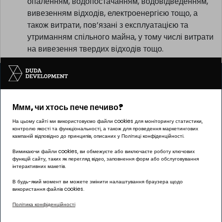
експлуатацією та утриманням предмета договору,
зокрема витрати на спожиті в приміщенні
комунальні послуги, включно з центральним
опаленням, водопостачанням, водовідведенням,
вивезенням відходів, електроенергією тощо, а
також витрати, пов’язані з експлуатацією та
утриманням спільного майна, у тому числі витрати
на вивезення твердих відходів тощо.
Ммм, чи хтось пече печиво?
На цьому сайті ми використовуємо файли cookies для моніторингу статистики,
контролю якості та функціональності, а також для проведення маркетингових
кампаній відповідно до принципів, описаних у Політиці конфіденційності.
Вимикаючи файли cookies, ви обмежуєте або виключаєте роботу ключових
функцій сайту, таких як перегляд відео, заповнення форм або обслуговування
Інвестицію реалізує компанія Pułaskiego 19 sp. z o.o.
інтерактивних макетів.
В будь-який момент ви можете змінити налаштування браузера щодо
використання файлів cookies.
Політика конфіденційності
ОФІС Познань | ГРУНВАЛД
вул. Палача 144, 60-278 Познань