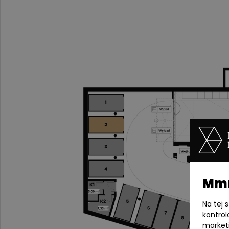
Mmm
Na tej 
kontrol
market