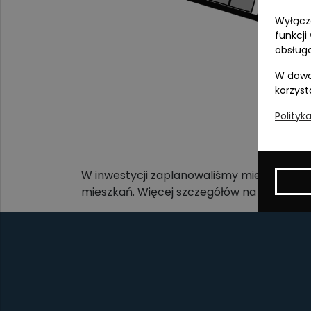
Wyłącza
funkcji
obsługa
W dowo
korzyst
Polityk
W inwestycji zaplanowaliśmy miejsca post
mieszkań. Więcej szczegółów na ten tem