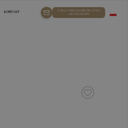
ZOBACZ MIESZKANIA NA ŻYWO
KONTAKT
+48 605 258 888