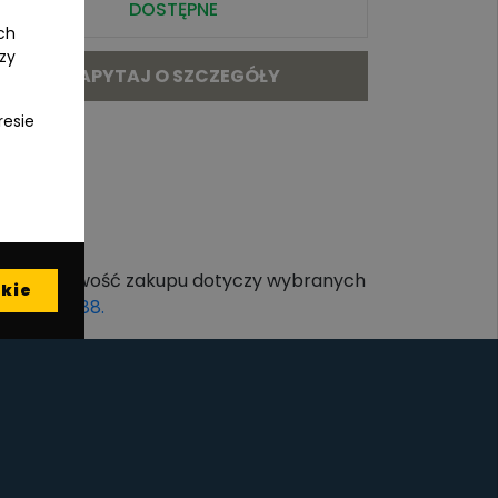
DOSTĘPNE
ch
czy
ZAPYTAJ O SZCZEGÓŁY
resie
ona, a możliwość zakupu dotyczy wybranych
kie
605 258 888.