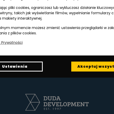
jąc pliki cookies, ograniczasz lub wykluczasz działanie kluczowy
 witryny, takich jak wyświetlanie filmów, wypełnianie formularzy 
 makiety interaktywnej.
lnym momencie możesz zmienić ustawienia przeglądarki w zak
ania z plików cookies.
a Prywatności
ojowe dla mieszkańców. Ich liczba jest jednak ogranicz
Ustawienia
Akceptuj wszyst
at można uzyskać w biurze sprzedaży pod numerem:
+48 