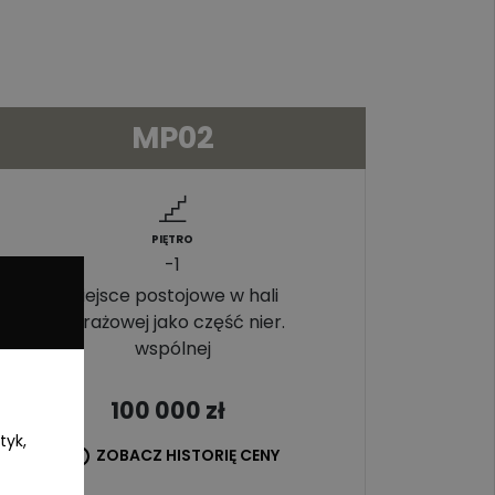
MP02
PIĘTRO
-1
Miejsce postojowe w hali
garażowej jako część nier.
wspólnej
100 000
zł
tyk,
ZOBACZ HISTORIĘ CENY