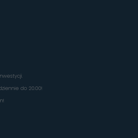
nwestycji.
ziennie do 20.00!
in!