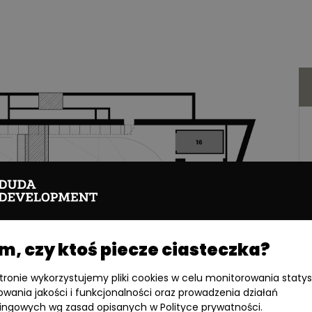
, czy ktoś piecze ciasteczka?
stronie wykorzystujemy pliki cookies w celu monitorowania statys
owania jakości i funkcjonalności oraz prowadzenia działań
ingowych wg zasad opisanych w Polityce prywatności.