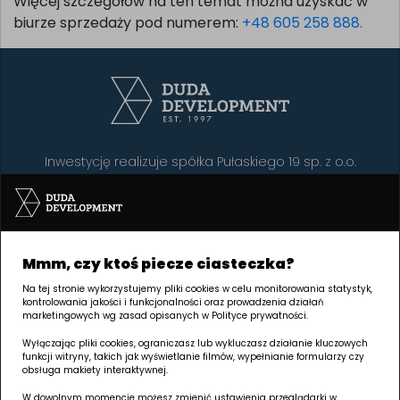
Więcej szczegółów na ten temat można uzyskać w
biurze sprzedaży pod numerem:
+48 605 258 888.
Inwestycję realizuje spółka Pułaskiego 19 sp. z o.o.
SIEDZIBA Poznań | GRUNWALD
Palacza 144, 60-278 Poznań
Mmm, czy ktoś piecze ciasteczka?
Na tej stronie wykorzystujemy pliki cookies w celu monitorowania statystyk,
Godziny otwarcia:
kontrolowania jakości i funkcjonalności oraz prowadzenia działań
poniedziałek - piątek 8.00 - 17.00
marketingowych wg zasad opisanych w Polityce prywatności.
Wyłączając pliki cookies, ograniczasz lub wykluczasz działanie kluczowych
W każdy wtorek w godz. 8.00 - 16.00 jesteśmy dostępni na
funkcji witryny, takich jak wyświetlanie filmów, wypełnianie formularzy czy
terenie inwestycji.
obsługa makiety interaktywnej.
Wydłużamy godziny umawiania spotkań - zapraszamy na
W dowolnym momencie możesz zmienić ustawienia przeglądarki w