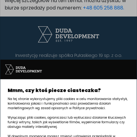
Więcej szczegółów na ten temat można uzyskać w
biurze sprzedaży pod numerem:
+48 605 258 888.
Inwestycję realizuje spółka Pułaskiego 19 sp. z o.o.
SIEDZIBA Poznań | GRUNWALD
Palacza 144, 60-278 Poznań
Mmm, czy ktoś piecze ciasteczka?
Na tej stronie wykorzystujemy pliki cookies w celu monitorowania statystyk,
Godziny otwarcia:
kontrolowania jakości i funkcjonalności oraz prowadzenia działań
poniedziałek - piątek 8.00 - 17.00
marketingowych wg zasad opisanych w Polityce prywatności.
Wyłączając pliki cookies, ograniczasz lub wykluczasz działanie kluczowych
W każdy wtorek w godz. 8.00 - 16.00 jesteśmy dostępni na
funkcji witryny, takich jak wyświetlanie filmów, wypełnianie formularzy czy
terenie inwestycji.
obsługa makiety interaktywnej.
Wydłużamy godziny umawiania spotkań - zapraszamy na
W dowolnym momencie możesz zmienić ustawienia przeglądarki w