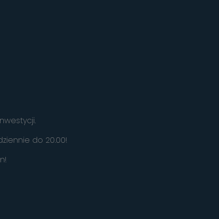
nwestycji.
ziennie do 20.00!
in!