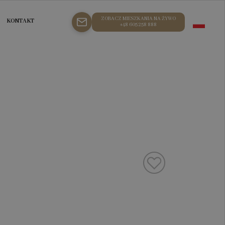
ZOBACZ MIESZKANIA NA ŻYWO
KONTAKT
+48 605 258 888