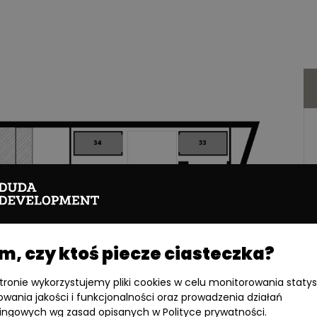
, czy ktoś piecze ciasteczka?
stronie wykorzystujemy pliki cookies w celu monitorowania statys
owania jakości i funkcjonalności oraz prowadzenia działań
ingowych wg zasad opisanych w Polityce prywatności.