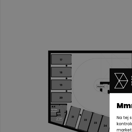
Mmm
Na tej 
kontrol
market