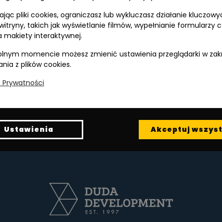
jąc pliki cookies, ograniczasz lub wykluczasz działanie kluczowy
 witryny, takich jak wyświetlanie filmów, wypełnianie formularzy 
 makiety interaktywnej.
lnym momencie możesz zmienić ustawienia przeglądarki w zak
ania z plików cookies.
a Prywatności
ojowe dla mieszkańców. Ich liczba jest jednak ogranicz
Ustawienia
Akceptuj wszyst
at można uzyskać w biurze sprzedaży pod numerem:
+48 