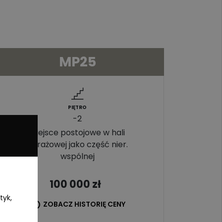
MP25
PIĘTRO
-2
Miejsce postojowe w hali
garażowej jako część nier.
wspólnej
100 000
zł
tyk,
ZOBACZ HISTORIĘ CENY