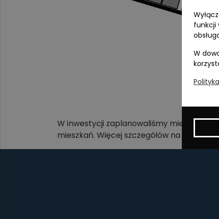
Wyłącza
funkcji
obsługa
W dowo
korzyst
Polityk
W inwestycji zaplanowaliśmy miejsca post
mieszkań. Więcej szczegółów na ten tem