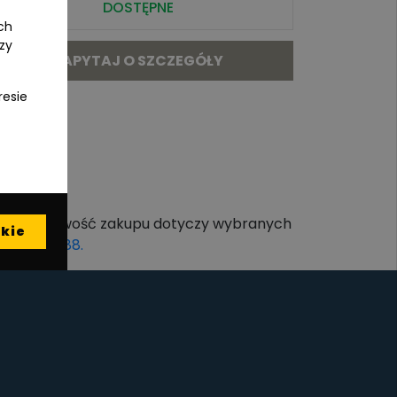
DOSTĘPNE
ch
czy
ZAPYTAJ O SZCZEGÓŁY
resie
ona, a możliwość zakupu dotyczy wybranych
kie
605 258 888.