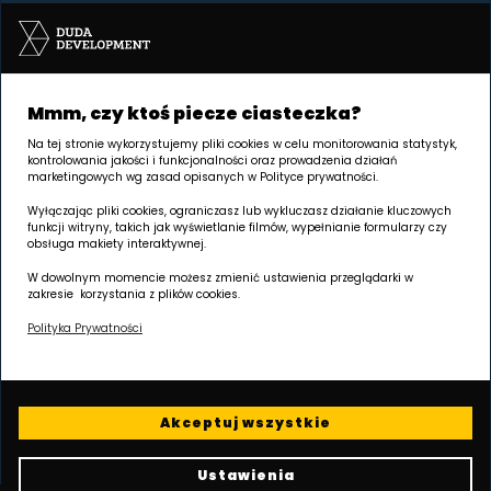
SIEDZIBA Poznań | GRUNWALD
Palacza 144, 60-278 Poznań
Mmm, czy ktoś piecze ciasteczka?
Na tej stronie wykorzystujemy pliki cookies w celu monitorowania statystyk,
Godziny otwarcia:
kontrolowania jakości i funkcjonalności oraz prowadzenia działań
poniedziałek - piątek 8.00 - 17.00
marketingowych wg zasad opisanych w Polityce prywatności.
Wyłączając pliki cookies, ograniczasz lub wykluczasz działanie kluczowych
W każdy wtorek w godz. 8.00 - 16.00 jesteśmy dostępni na
funkcji witryny, takich jak wyświetlanie filmów, wypełnianie formularzy czy
terenie inwestycji.
obsługa makiety interaktywnej.
Wydłużamy godziny umawiania spotkań - zapraszamy na
W dowolnym momencie możesz zmienić ustawienia przeglądarki w
zakresie korzystania z plików cookies.
prezentacje codziennie do 20.00!
Polityka Prywatności
Skontaktuj się z naszym biurem sprzedaży i zarezerwuj termin!
tel.
+48 605 258 888
Akceptuj wszystkie
Ustawienia