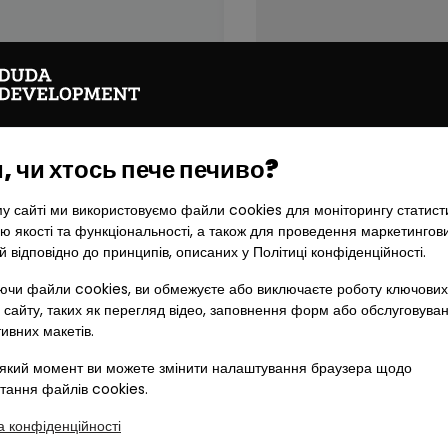
Я надаю згоду на отримання ко
Development Sp. z o.o. SKA, юр
Мацея Палача 144, 60-278 Позн
 чи хтось пече печиво?
Позначити всі
в електронній формі (e-
у сайті ми використовуємо файли cookies для моніторингу статист
адресу
ю якості та функціональності, а також для проведення маркетингов
й відповідно до принципів, описаних у Політиці конфіденційності.
телефоном, на наданий
чи файли cookies, ви обмежуєте або виключаєте роботу ключових
у формі SMS, на надани
 сайту, таких як перегляд відео, заповнення форм або обслуговува
тивних макетів.
НАД
який момент ви можете змінити налаштування браузера щодо
тання файлів cookies.
+
Хто буде адміністратором в
а конфіденційності