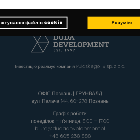
штування файлів cookie
Розумію
Інвестицію реалізує компанія Pułaskiego 19 sp. z o.o.
ОФІС Познань | ГРУНВАЛД
вул. Палача 144, 60-278 Познань
Графік роботи:
понеділок – п’ятниця: 8:00 – 17:00
biuro@dudadevelopment.pl
+48 605 258 888