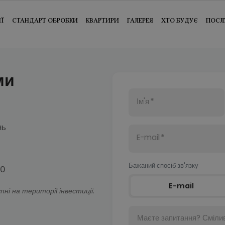
ІЇ
СТАНДАРТ ОБРОБКИ
КВАРТИРИ
ГАЛЕРЕЯ
ХТО БУДУЄ
ПОСЛ
ми
Ім'я
*
нь
E-mail
*
Бажаний спосіб зв'язку
00
E-mail
ні на території інвестиції.