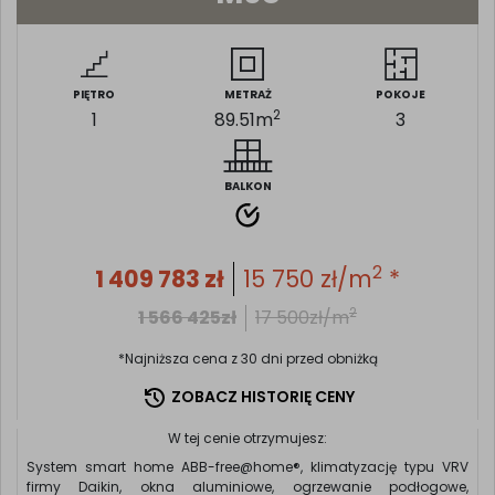
PIĘTRO
METRAŻ
POKOJE
2
1
89.51
m
3
BALKON
2
1 409 783
zł
15 750
zł/m
*
2
1 566 425
zł
17 500
zł/m
*Najniższa cena z 30 dni przed obniżką
ZOBACZ HISTORIĘ CENY
W tej cenie otrzymujesz:
System smart home ABB-free@home®, klimatyzację typu VRV
firmy Daikin, okna aluminiowe, ogrzewanie podłogowe,