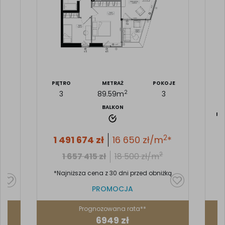
JE
PIĘTRO
METRAŻ
POKOJE
2
3
89.59
m
3
BALKON
PI
2
2
*
1 491 674
zł
16 650
zł/m
*
2
1 657 415
zł
18 500
zł/m
ką
*Najniższa cena z 30 dni przed obniżką
PROMOCJA
Prognozowana rata**
6949 zł