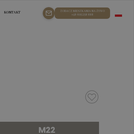
ZOBACZ MIESZKANIA NA ŻYWO
KONTAKT
+48 605 258 888
M22