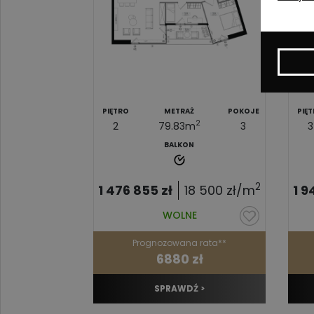
POKOJE
PIĘTRO
METRAŻ
POKOJE
PIĘ
2
2
3
2
79.83
m
3
3
BALKON
2
2
7 000
zł/m
1 476 855
zł
18 500
zł/m
1 9
E
WOLNE
 rata**
Prognozowana rata**
zł
6880 zł
 >
SPRAWDŹ >