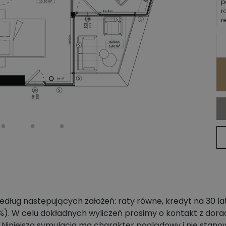
p
r
r
dług następujących założeń: raty równe, kredyt na 30 la
4%). W celu dokładnych wyliczeń prosimy o kontakt z dor
. Niniejsza symulacja ma charakter poglądowy i nie stanow