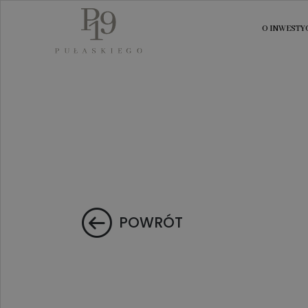
O INWESTYC
POWRÓT