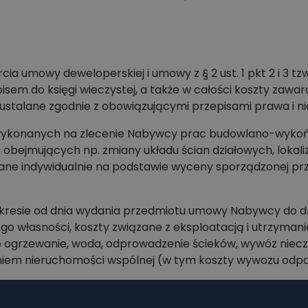
a umowy deweloperskiej i umowy z § 2 ust. 1 pkt 2 i 3 tz
wpisem do księgi wieczystej, a także w całości koszty za
i ustalane zgodnie z obowiązującymi przepisami prawa i n
 (wykonanych na zlecenie Nabywcy prac budowlano-wykoń
ejmujących np. zmiany układu ścian działowych, lokaliza
ane indywidualnie na podstawie wyceny sporządzonej pr
okresie od dnia wydania przedmiotu umowy Nabywcy do 
 jego własności, koszty związane z eksploatacją i utrzym
 ogrzewanie, woda, odprowadzenie ścieków, wywóz nieczyst
niem nieruchomości wspólnej (w tym koszty wywozu odpad