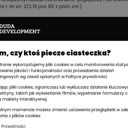
 r. Nr str. 2/2 16 poz. 93; z późn. zm.)
rawdź podobne mieszka
, czy ktoś piecze ciasteczka?
M21
M15
stronie wykorzystujemy pliki cookies w celu monitorowania statys
owania jakości i funkcjonalności oraz prowadzenia działań
ingowych wg zasad opisanych w Polityce prywatności.
jąc pliki cookies, ograniczasz lub wykluczasz działanie kluczowy
 witryny, takich jak wyświetlanie filmów, wypełnianie formularzy 
 makiety interaktywnej.
lnym momencie możesz zmienić ustawienia przeglądarki w zak
ania z plików cookies.
a Prywatności