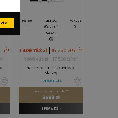
KOJE
PIĘTRO
METRAŻ
POKOJE
kie
2
3
1
89.51
m
3
BALKON
PIĘTRO
4
2
2
/m
*
1 409 783
zł
15 750
zł/m
*
2
2
/m
1 566 425
zł
17 500
zł/m
ed
*Najniższa cena z 30 dni przed
1 567 995
obniżką
PROMOCJA
Prognozowana rata**
Progno
6568 zł
SPRAWDŹ >
S