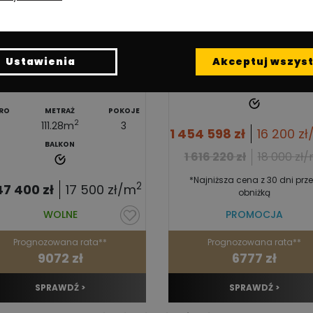
PIĘTRO
METRAŻ
PO
Ustawienia
Akceptuj wszyst
2
2
89.79
m
BALKON
TRO
METRAŻ
POKOJE
2
111.28
m
3
1 454 598
zł
16 200
zł
BALKON
1 616 220
zł
18 000
zł
*Najniższa cena z 30 dni prz
2
47 400
zł
17 500
zł/m
obniżką
WOLNE
PROMOCJA
Prognozowana rata**
Prognozowana rata**
9072 zł
6777 zł
SPRAWDŹ >
SPRAWDŹ >