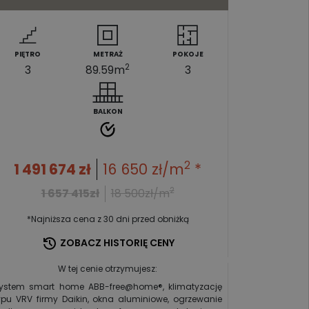
PIĘTRO
METRAŻ
POKOJE
2
3
89.59
m
3
BALKON
2
1 491 674
zł
16 650
zł/m
*
2
1 657 415
zł
18 500
zł/m
*Najniższa cena z 30 dni przed obniżką
ZOBACZ HISTORIĘ CENY
W tej cenie otrzymujesz:
ystem smart home ABB-free@home®, klimatyzację
ypu VRV firmy Daikin, okna aluminiowe, ogrzewanie