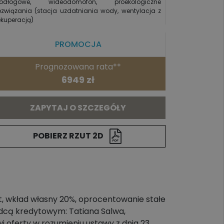
odłogowe, wideodomofon, proekologiczne
ozwiązania (stacja uzdatniania wody, wentylacja z
ekuperacją)
PROMOCJA
Prognozowana rata**
6949 zł
ZAPYTAJ O SZCZEGÓŁY
POBIERZ RZUT 2D
t, wkład własny 20%, oprocentowanie stałe
adcą kredytowym: Tatiana Salwa,
i oferty w rozumieniu ustawy z dnia 23