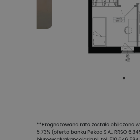
**Prognozowana rata została obliczona we
5,73% (oferta banku Pekao S.A., RRSO 6,3
biuro@salvakancelaria.pl, tel. 510 646 594