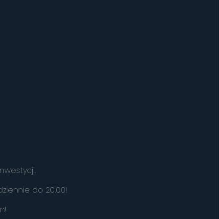
nwestycji.
ziennie do 20.00!
in!