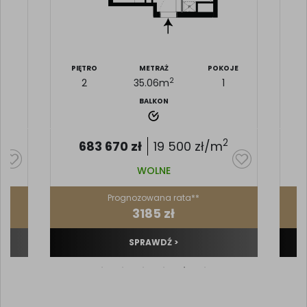
JE
PIĘTRO
METRAŻ
POKOJE
P
2
2
35.06
m
1
BALKON
2
683 670
zł
19 500
zł/m
WOLNE
Prognozowana rata**
3185 zł
SPRAWDŹ >