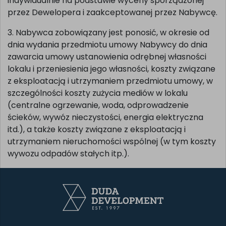
Dewelopera obejmujących np. zmiany układu ścian
działowych, lokalizacji przyłączy, materiałów
wykończeniowych), są każdorazowo ustalane
indywidualnie na podstawie wyceny sporządzonej
przez Dewelopera i zaakceptowanej przez Nabywcę.
3. Nabywca zobowiązany jest ponosić, w okresie od
dnia wydania przedmiotu umowy Nabywcy do dnia
zawarcia umowy ustanowienia odrębnej własności
lokalu i przeniesienia jego własności, koszty związane
z eksploatacją i utrzymaniem przedmiotu umowy, w
szczególności koszty zużycia mediów w lokalu
(centralne ogrzewanie, woda, odprowadzenie
ścieków, wywóz nieczystości, energia elektryczna
itd.), a także koszty związane z eksploatacją i
utrzymaniem nieruchomości wspólnej (w tym koszty
wywozu odpadów stałych itp.).