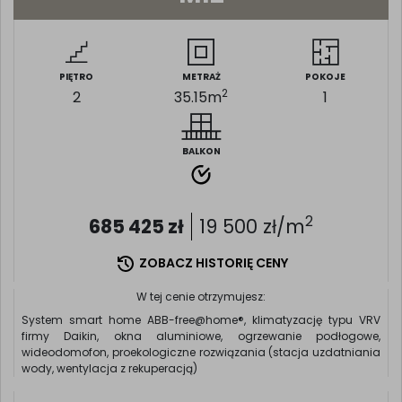
PIĘTRO
METRAŻ
POKOJE
2
2
35.15
m
1
BALKON
2
685 425
zł
19 500
zł/m
ZOBACZ HISTORIĘ CENY
W tej cenie otrzymujesz:
System smart home ABB-free@home®, klimatyzację typu VRV
firmy Daikin, okna aluminiowe, ogrzewanie podłogowe,
wideodomofon, proekologiczne rozwiązania (stacja uzdatniania
wody, wentylacja z rekuperacją)