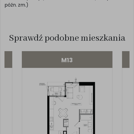
biuro@salvakancelaria.pl, tel. 510 646 594. Niniejsza
symulacja ma charakter poglądowy i nie stanowi
oferty w rozumieniu ustawy z dnia 23 kwietnia 1964 r.
Kodeks Cywilny (Dz. U. z 1964 r. Nr str. 2/2 16 poz. 93; z
późn. zm.)
Sprawdź podobne mieszkania
M13