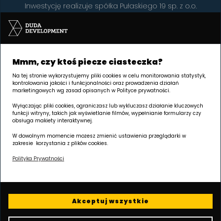
Inwestycję realizuje spółka Pułaskiego 19 sp. z o.o.
Mmm, czy ktoś piecze ciasteczka?
Na tej stronie wykorzystujemy pliki cookies w celu monitorowania statystyk,
kontrolowania jakości i funkcjonalności oraz prowadzenia działań
SIEDZIBA Poznań | GRUNWALD
marketingowych wg zasad opisanych w Polityce prywatności.
Palacza 144, 60-278 Poznań
Wyłączając pliki cookies, ograniczasz lub wykluczasz działanie kluczowych
funkcji witryny, takich jak wyświetlanie filmów, wypełnianie formularzy czy
obsługa makiety interaktywnej.
Godziny otwarcia:
poniedziałek - piątek 8.00 - 17.00
W dowolnym momencie możesz zmienić ustawienia przeglądarki w
zakresie korzystania z plików cookies.
W każdy wtorek w godz. 8.00 - 16.00 jesteśmy dostępni na
terenie inwestycji.
Polityka Prywatności
Wydłużamy godziny umawiania spotkań - zapraszamy na
prezentacje codziennie do 20.00!
Akceptuj wszystkie
Skontaktuj się z naszym biurem sprzedaży i zarezerwuj termin!
tel.
+48 605 258 888