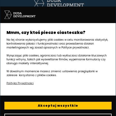
Inwestycję realizuje spółka Pułaskiego 19 sp. z o.o.
Mmm, czy ktoś piecze ciasteczka?
Na tej stronie wykorzystujemy pliki cookies w celu monitorowania statystyk,
kontrolowania jakości i funkcjonalności oraz prowadzenia działań
marketingowych wg zasad opisanych w Polityce prywatności.
SIEDZIBA Poznań | GRUNWALD
Palacza 144, 60-278 Poznań
Wyłączając pliki cookies, ograniczasz lub wykluczasz działanie kluczowych
funkcji witryny, takich jak wyświetlanie filmów, wypełnianie formularzy czy
obsługa makiety interaktywnej.
Godziny otwarcia:
W dowolnym momencie możesz zmienić ustawienia przeglądarki w
poniedziałek - piątek 8.00 - 17.00
zakresie korzystania z plików cookies.
W każdy wtorek w godz. 8.00 - 16.00 jesteśmy dostępni na
Polityka Prywatności
terenie inwestycji.
Wydłużamy godziny umawiania spotkań - zapraszamy na
prezentacje codziennie do 20.00!
Akceptuj wszystkie
Skontaktuj się z naszym biurem sprzedaży i zarezerwuj termin!