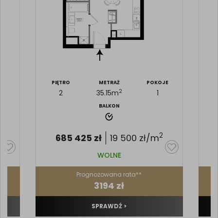
JE
PIĘTRO
METRAŻ
POKOJE
P
2
2
35.15
m
1
BALKON
2
685 425
zł
19 500
zł/m
WOLNE
Prognozowana rata**
3194 zł