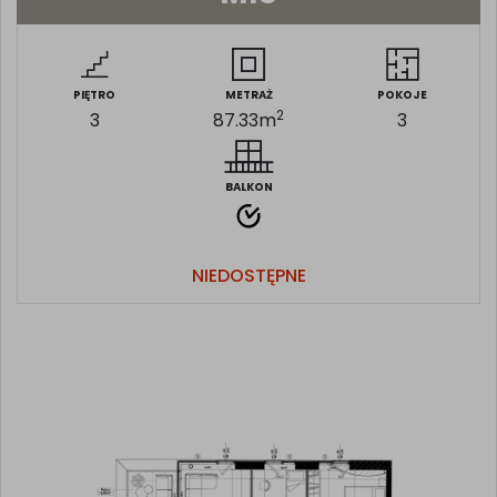
PIĘTRO
METRAŻ
POKOJE
2
3
87.33
m
3
BALKON
NIEDOSTĘPNE