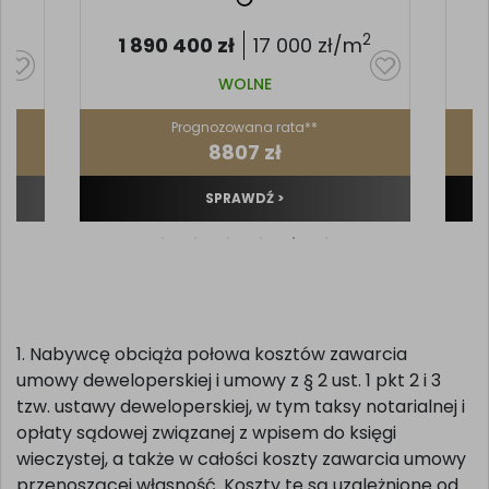
2
2
1 890 400
zł
17 000
zł/m
WOLNE
Prognozowana rata**
8807 zł
SPRAWDŹ >
1. Nabywcę obciąża połowa kosztów zawarcia
umowy deweloperskiej i umowy z § 2 ust. 1 pkt 2 i 3
tzw. ustawy deweloperskiej, w tym taksy notarialnej i
opłaty sądowej związanej z wpisem do księgi
wieczystej, a także w całości koszty zawarcia umowy
przenoszącej własność. Koszty te są uzależnione od