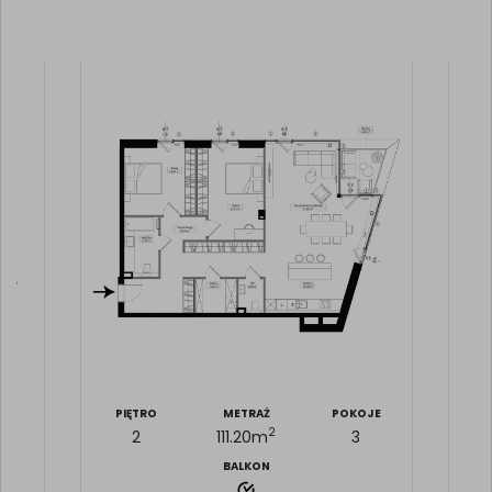
JE
PIĘTRO
METRAŻ
POKOJE
P
2
2
111.20
m
3
BALKON