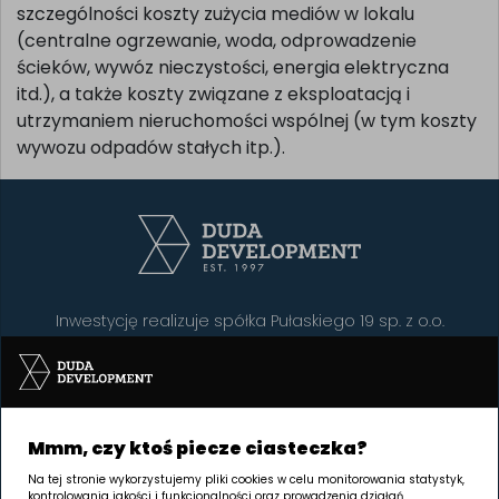
szczególności koszty zużycia mediów w lokalu
(centralne ogrzewanie, woda, odprowadzenie
ścieków, wywóz nieczystości, energia elektryczna
itd.), a także koszty związane z eksploatacją i
utrzymaniem nieruchomości wspólnej (w tym koszty
wywozu odpadów stałych itp.).
Inwestycję realizuje spółka Pułaskiego 19 sp. z o.o.
SIEDZIBA Poznań | GRUNWALD
Palacza 144, 60-278 Poznań
Mmm, czy ktoś piecze ciasteczka?
Na tej stronie wykorzystujemy pliki cookies w celu monitorowania statystyk,
Godziny otwarcia:
kontrolowania jakości i funkcjonalności oraz prowadzenia działań