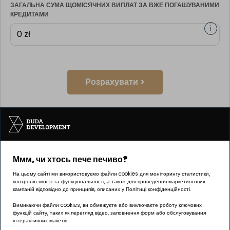
ЗАГАЛЬНА СУМА ЩОМІСЯЧНИХ ВИПЛАТ ЗА ВЖЕ ПОГАШУВАНИМИ
КРЕДИТАМИ
i
Розрахувати >
Ммм, чи хтось пече печиво?
Інвестицію реалізує компанія Pułaskiego 19 sp. z o.o.
На цьому сайті ми використовуємо файли cookies для моніторингу статистики,
контролю якості та функціональності, а також для проведення маркетингових
кампаній відповідно до принципів, описаних у Політиці конфіденційності.
Вимикаючи файли cookies, ви обмежуєте або виключаєте роботу ключових
функцій сайту, таких як перегляд відео, заповнення форм або обслуговування
ОФІС Познань | ГРУНВАЛД
інтерактивних макетів.
вул. Палача 144, 60-278 Познань