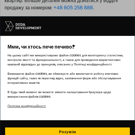
квартир. Більше деталей можна дізнатися у відділі
продажу за номером:
+48 605 258 888
.
Ммм, чи хтось пече печиво?
Інвестицію реалізує компанія Pułaskiego 19 sp. z o.o.
На цьому сайті ми використовуємо файли cookies для моніторингу статистики,
контролю якості та функціональності, а також для проведення маркетингових
кампаній відповідно до принципів, описаних у Політиці конфіденційності.
Вимикаючи файли cookies, ви обмежуєте або виключаєте роботу ключових
функцій сайту, таких як перегляд відео, заповнення форм або обслуговування
ОФІС Познань | ГРУНВАЛД
інтерактивних макетів.
вул. Палача 144, 60-278 Познань
В будь-який момент ви можете змінити налаштування браузера щодо
використання файлів cookies.
Графік роботи:
Політика конфіденційності
понеділок – п’ятниця: 8:00 – 17:00
biuro@dudadevelopment.pl
+48 605 258 888
Розумію