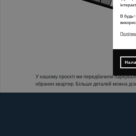
інтерак
В будь-
викорис
Політик
Нала
У нашому проєкті ми передбачили паркуваль
обраних квартир. Більше деталей можна діз