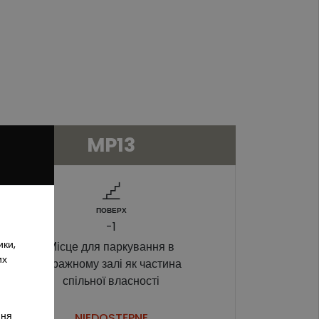
MP13
ПОВЕРХ
-1
ики,
Місце для паркування в
их
гаражному залі як частина
спільної власності
ння
NIEDOSTĘPNE