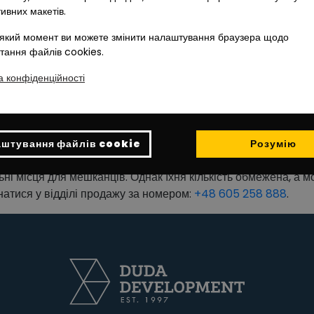
тивних макетів.
який момент ви можете змінити налаштування браузера щодо
тання файлів cookies.
а конфіденційності
штування файлів cookie
Розумію
ні місця для мешканців. Однак їхня кількість обмежена, а 
натися у відділі продажу за номером:
+48 605 258 888
.