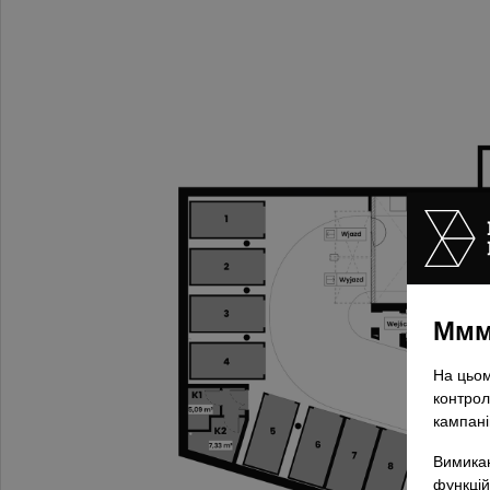
Ммм,
На цьом
контрол
кампані
Вимикаю
функцій