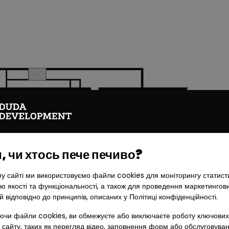
 чи хтось пече печиво?
у сайті ми використовуємо файли cookies для моніторингу статист
ю якості та функціональності, а також для проведення маркетингов
й відповідно до принципів, описаних у Політиці конфіденційності.
чи файли cookies, ви обмежуєте або виключаєте роботу ключових
 сайту, таких як перегляд відео, заповнення форм або обслуговува