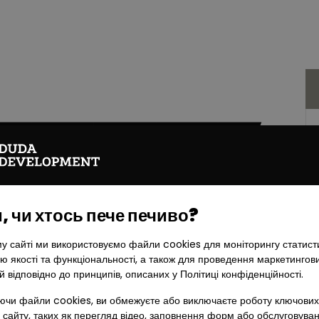
 чи хтось пече печиво?
у сайті ми використовуємо файли cookies для моніторингу статист
ю якості та функціональності, а також для проведення маркетингов
й відповідно до принципів, описаних у Політиці конфіденційності.
чи файли cookies, ви обмежуєте або виключаєте роботу ключових
 сайту, таких як перегляд відео, заповнення форм або обслуговува