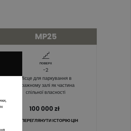
MP25
ПОВЕРХ
-2
Місце для паркування в
гаражному залі як частина
спільної власності
ики,
их
100 000
zł
ПЕРЕГЛЯНУТИ ІСТОРІЮ ЦІН
ння