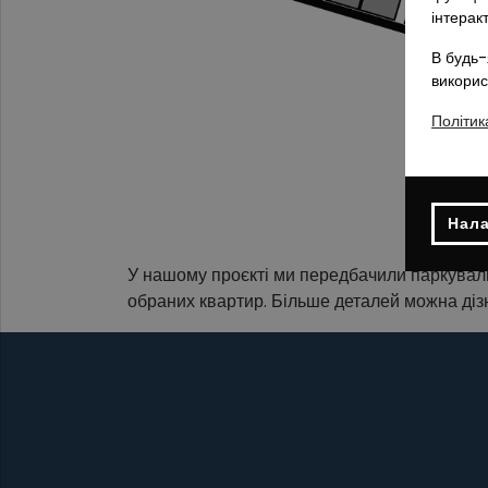
інтерак
В будь-
викорис
Політик
Нала
У нашому проєкті ми передбачили паркуваль
обраних квартир. Більше деталей можна діз