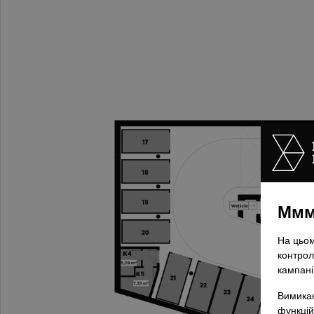
Ммм,
На цьом
контрол
кампані
Вимикаю
функцій