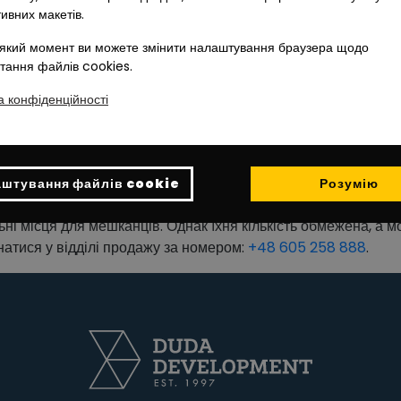
тивних макетів.
який момент ви можете змінити налаштування браузера щодо
тання файлів cookies.
а конфіденційності
штування файлів cookie
Розумію
ні місця для мешканців. Однак їхня кількість обмежена, а 
натися у відділі продажу за номером:
+48 605 258 888
.