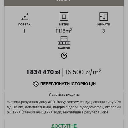
ПОВЕРХ
МЕТРИ
КІМНАТИ
2
1
111.18
m
3
БАЛКОН
2
1 834 470
zł
16 500
zł/m
ПЕРЕГЛЯНУТИ ІСТОРІЮ ЦІН
У вартість входить:
система розумного дому ABB-free@home®, кондиціювання типу VRV
від Daikin, алюмінієві вікна, підігрів підлоги, відеодомофон, екологічні
рішення (станція очищення води, вентиляція з рекуперацією)
ДОСТУПНЕ