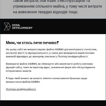
також витрати, пов’язані з експлуатацією та
утриманням спільного майна, у тому числі витрати
на вивезення твердих відходів тощо.
Ммм, чи хтось пече печиво?
Інвестицію реалізує компанія Pułaskiego 19 sp. z o.o.
На цьому сайті ми використовуємо файли cookies для моніторингу статистики,
контролю якості та функціональності, а також для проведення маркетингових
кампаній відповідно до принципів, описаних у Політиці конфіденційності.
Вимикаючи файли cookies, ви обмежуєте або виключаєте роботу ключових
функцій сайту, таких як перегляд відео, заповнення форм або обслуговування
ОФІС Познань | ГРУНВАЛД
інтерактивних макетів.
вул. Палача 144, 60-278 Познань
В будь-який момент ви можете змінити налаштування браузера щодо
використання файлів cookies.
Графік роботи:
Політика конфіденційності
понеділок – п’ятниця: 8:00 – 17:00
biuro@dudadevelopment.pl
+48 605 258 888