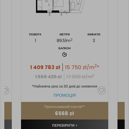
ПОВЕРХ
МЕТРИ
КІМНАТИ
П
2
1
89.51
m
3
БАЛКОН
ТИ
2
1 409 783
zł
15 750
zł/m
*
2
1 566 425
zł
17 500
zł/m
2
*Найнижча ціна за 30 днів до зниження
ПРОМОЦІЯ
Прогнозований платіж**
6568 zł
ПЕРЕВІРИТИ >