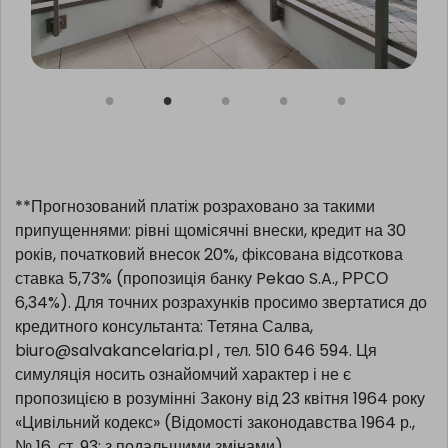
**Прогнозований платіж розраховано за такими
припущеннями: рівні щомісячні внески, кредит на 30
років, початковий внесок 20%, фіксована відсоткова
ставка 5,73% (пропозиція банку Pekao S.A., РРСО
6,34%). Для точних розрахунків просимо звертатися до
кредитного консультанта: Тетяна Салва,
biuro@salvakancelaria.pl , тел. 510 646 594. Ця
симуляція носить ознайомчий характер і не є
пропозицією в розумінні Закону від 23 квітня 1964 року
«Цивільний кодекс» (Відомості законодавства 1964 р.,
№ 16, ст. 93; з подальшими змінами).