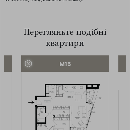
№ 16, ст. 93; з подальшими змінами).
Перегляньте подібні
квартири
M15