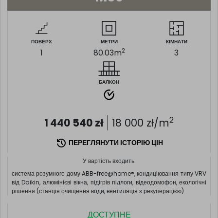
ПОВЕРХ
МЕТРИ
КІМНАТИ
2
1
80.03
m
3
БАЛКОН
2
1 440 540
zł
18 000
zł/m
ПЕРЕГЛЯНУТИ ІСТОРІЮ ЦІН
У вартість входить:
система розумного дому ABB-free@home®, кондиціювання типу VRV
від Daikin, алюмінієві вікна, підігрів підлоги, відеодомофон, екологічні
рішення (станція очищення води, вентиляція з рекуперацією)
ДОСТУПНЕ