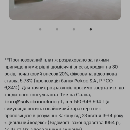
**Прогнозований платіж розраховано за такими
припущеннями: рівні щомісячні внески, кредит на 30
років, початковий внесок 20%, фіксована відсоткова
ставка 5,73% (пропозиція банку Pekao S.A., РРСО
6,34%). Для точних розрахунків просимо звертатися до
кредитного консультанта: Тетяна Салва,
biuro@salvakancelaria.pl , тел. 510 646 594. Ця
симуляція носить ознайомчий характер і не є
пропозицією в розумінні Закону від 23 квітня 1964 року
«Цивільний кодекс» (Відомості законодавства 1964 р.,