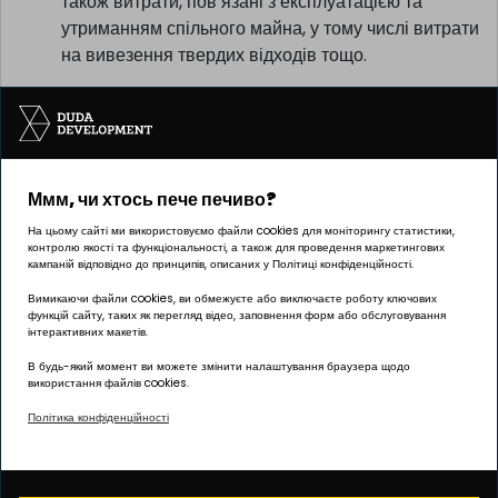
вивезенням відходів, електроенергією тощо, а
також витрати, пов’язані з експлуатацією та
утриманням спільного майна, у тому числі витрати
на вивезення твердих відходів тощо.
Ммм, чи хтось пече печиво?
На цьому сайті ми використовуємо файли cookies для моніторингу статистики,
контролю якості та функціональності, а також для проведення маркетингових
Інвестицію реалізує компанія Pułaskiego 19 sp. z o.o.
кампаній відповідно до принципів, описаних у Політиці конфіденційності.
Вимикаючи файли cookies, ви обмежуєте або виключаєте роботу ключових
функцій сайту, таких як перегляд відео, заповнення форм або обслуговування
інтерактивних макетів.
ОФІС Познань | ГРУНВАЛД
В будь-який момент ви можете змінити налаштування браузера щодо
вул. Палача 144, 60-278 Познань
використання файлів cookies.
Політика конфіденційності
Графік роботи:
понеділок – п’ятниця: 8:00 – 17:00
biuro@dudadevelopment.pl
+48 605 258 888