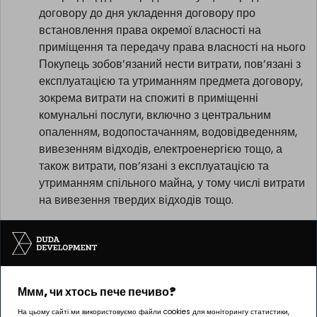
договору до дня укладення договору про
встановлення права окремої власності на
приміщення та передачу права власності на нього
Покупець зобов’язаний нести витрати, пов’язані з
експлуатацією та утриманням предмета договору,
зокрема витрати на спожиті в приміщенні
комунальні послуги, включно з центральним
опаленням, водопостачанням, водовідведенням,
вивезенням відходів, електроенергією тощо, а
також витрати, пов’язані з експлуатацією та
утриманням спільного майна, у тому числі витрати
на вивезення твердих відходів тощо.
Ммм, чи хтось пече печиво?
Інвестицію реалізує компанія Pułaskiego 19 sp. z o.o.
На цьому сайті ми використовуємо файли cookies для моніторингу статистики,