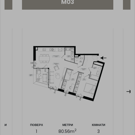
M03
НАТИ
ПОВЕРХ
МЕТРИ
КІМНАТИ
П
2
2
1
80.56
m
3