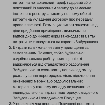
витрат на нотаріальний тариф і судовий збір,
пов’язаний із внесенням запису до земельно-
іпотечного реєстру, а також у повному обсязі
витрати на укладення договору про передачу
права власності. Розмір цих витрат залежить від
ціни придбання приміщення, визначається
відповідно до чинних норм законодавства, і такі
витрати не сплачуються на користь Забудовника.
Витрати на виконання змін у приміщенні за
замовленням Покупця, тобто будівельно-
оздоблювальних робіт у приміщенні, які
відрізняються від стандартного оздоблення
Забудовника та охоплюють, наприклад, зміну
розташування перегородок, місць підключення
інженерних мереж або оздоблювальних
матеріалів, у кожному випадку визначаються
індивідуально на підставі кошторису, складеного
Забудовником і погодженого Покупцем.
У період від дня передачі Покупцеві предмета