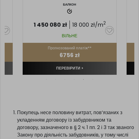
БАЛКОН
2
2
1 450 080
zł
18 000
zł/m
ВІЛЬНЕ
Прогнозований платіж**
6756 zł
ПЕРЕВІРИТИ >
Покупець несе половину витрат, пов’язаних з
укладенням договору із забудовником та
договору, зазначеного в § 2 ч. 1 пп. 2 і 3 так званого
Закону про діяльність забудовників, у тому числі