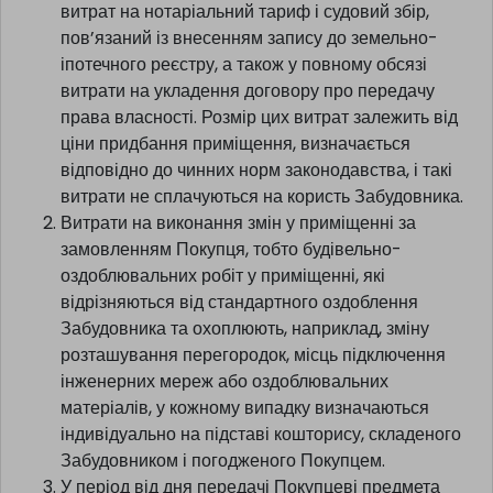
витрат на нотаріальний тариф і судовий збір,
пов’язаний із внесенням запису до земельно-
іпотечного реєстру, а також у повному обсязі
витрати на укладення договору про передачу
права власності. Розмір цих витрат залежить від
ціни придбання приміщення, визначається
відповідно до чинних норм законодавства, і такі
витрати не сплачуються на користь Забудовника.
Витрати на виконання змін у приміщенні за
замовленням Покупця, тобто будівельно-
оздоблювальних робіт у приміщенні, які
відрізняються від стандартного оздоблення
Забудовника та охоплюють, наприклад, зміну
розташування перегородок, місць підключення
інженерних мереж або оздоблювальних
матеріалів, у кожному випадку визначаються
індивідуально на підставі кошторису, складеного
Забудовником і погодженого Покупцем.
У період від дня передачі Покупцеві предмета