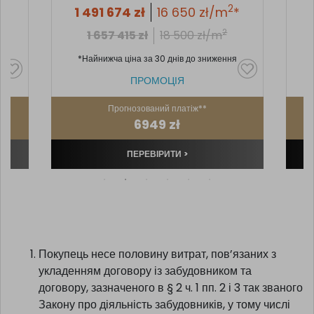
2
2
*
1 491 674
zł
16 650
zł/m
*
2
1 657 415
zł
18 500
zł/m
я
*Найнижча ціна за 30 днів до зниження
ПРОМОЦІЯ
Прогнозований платіж**
6949 zł
ПЕРЕВІРИТИ >
Покупець несе половину витрат, пов’язаних з
укладенням договору із забудовником та
договору, зазначеного в § 2 ч. 1 пп. 2 і 3 так званого
Закону про діяльність забудовників, у тому числі