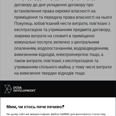
договору до дня укладення договору про
встановлення права окремої власності на
приміщення та передачу права власності на нього
Покупець зобов’язаний нести витрати, пов’язані з
експлуатацією та утриманням предмета договору,
зокрема витрати на спожиті в приміщенні
комунальні послуги, включно з центральним
опаленням, водопостачанням, водовідведенням,
вивезенням відходів, електроенергією тощо, а
також витрати, пов’язані з експлуатацією та
утриманням спільного майна, у тому числі витрати
на вивезення твердих відходів тощо.
Ммм, чи хтось пече печиво?
Інвестицію реалізує компанія Pułaskiego 19 sp. z o.o.
На цьому сайті ми використовуємо файли cookies для моніторингу статистики,