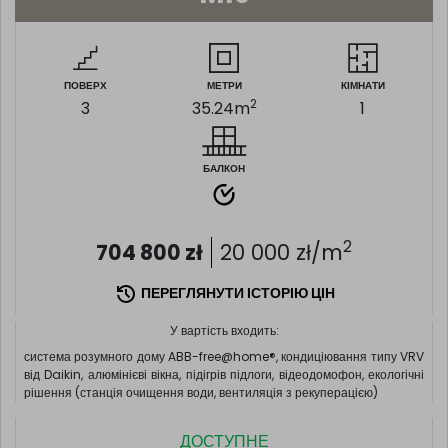
ПОВЕРХ
МЕТРИ
КІМНАТИ
2
3
35.24
m
1
БАЛКОН
2
704 800
zł
20 000
zł/m
ПЕРЕГЛЯНУТИ ІСТОРІЮ ЦІН
У вартість входить:
система розумного дому ABB-free@home®, кондиціювання типу VRV
від Daikin, алюмінієві вікна, підігрів підлоги, відеодомофон, екологічні
рішення (станція очищення води, вентиляція з рекуперацією)
ДОСТУПНЕ