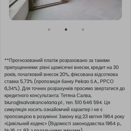
**Прогнозований платіж розраховано за такими
припущеннями: рівні щомісячні внески, кредит на 30
років, початковий внесок 20%, фіксована відсоткова
ставка 5,73% (пропозиція банку Pekao S.A., РРСО
6,34%). Для точних розрахунків просимо звертатися до
кредитного консультанта: Тетяна Салва,
biuro@salvakancelaria.pl , тел. 510 646 594. Ця
симуляція носить ознайомчий характер і не є
пропозицією в розумінні Закону від 23 квітня 1964 року
«Цивільний кодекс» (Відомості законодавства 1964 р.,
№ 16, ст. 93; з подальшими змінами).