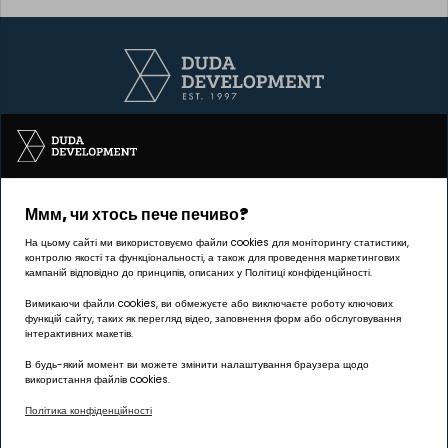
Інвестицію реалізує компанія Pułaskiego 19 sp. z o.o.
Ммм, чи хтось пече печиво?
ОФІС Познань | ГРУНВАЛД
На цьому сайті ми використовуємо файли cookies для моніторингу статистики,
вул. Палача 144, 60-278 Познань
контролю якості та функціональності, а також для проведення маркетингових
кампаній відповідно до принципів, описаних у Політиці конфіденційності.
Графік роботи:
Вимикаючи файли cookies, ви обмежуєте або виключаєте роботу ключових
понеділок – п’ятниця: 8:00 – 17:00
функцій сайту, таких як перегляд відео, заповнення форм або обслуговування
інтерактивних макетів.
biuro@dudadevelopment.pl
+48 605 258 888
В будь-який момент ви можете змінити налаштування браузера щодо
використання файлів cookies.
Політика конфіденційності