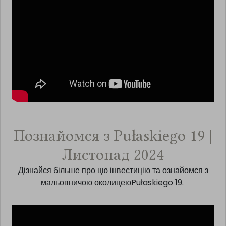
Познайомся з Pułaskiego 19 |
Листопад 2024
Дізнайся більше про цю інвестицію та ознайомся з
мальовничою околицеюPułaskiego 19.