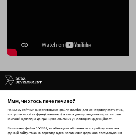
Ммм, чи хтось пече печиво?
Інвестицію реалізує компанія Pułaskiego 19 sp. z o.o.
На цьому сайті ми використовуємо файли cookies для моніторингу статистики,
контролю якості та функціональності, а також для проведення маркетингових
кампаній відповідно до принципів, описаних у Політиці конфіденційності.
Вимикаючи файли cookies, ви обмежуєте або виключаєте роботу ключових
функцій сайту, таких як перегляд відео, заповнення форм або обслуговування
ОФІС Познань | ГРУНВАЛД