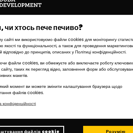
 чи хтось пече печиво?
ПОВЕРХ
ПОВЕРХ
у сайті ми використовуємо файли cookies для моніторингу статист
-2
-2
ю якості та функціональності, а також для проведення маркетингов
е для паркування в гаражному
Місце для паркування в гара
й відповідно до принципів, описаних у Політиці конфіденційності.
і як частина спільної власності
залі як частина спільної власн
чи файли cookies, ви обмежуєте або виключаєте роботу ключових
 сайту, таких як перегляд відео, заповнення форм або обслуговува
100 000
zł
100 000
zł
тивних макетів.
ВІЛЬНЕ
ВІЛЬНЕ
який момент ви можете змінити налаштування браузера щодо
тання файлів cookies.
ПЕРЕВІРИТИ >
ПЕРЕВІРИТИ >
а конфіденційності
MP23
MP24
штування файлів cookie
Розумію