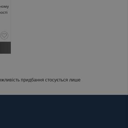
жному
ості
можливість придбання стосується лише